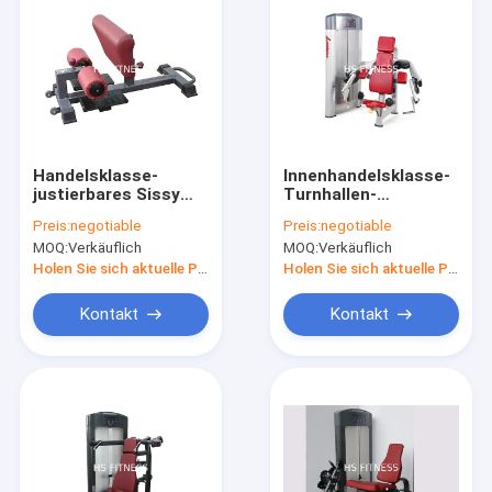
Handelsklasse-
Innenhandelsklasse-
justierbares Sissy
Turnhallen-
Squat Rack Machine
Ausrüstung, Leben-
Preis:
negotiable
Preis:
negotiable
For-Body Building
Eignung
MOQ:
Verkäuflich
MOQ:
Verkäuflich
Sitzbizepscurl-
Maschine
Holen Sie sich aktuelle Preis
Holen Sie sich aktuelle Preis
Kontakt
Kontakt
Zu Hause
Produkte
Videos