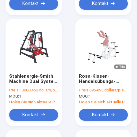
Kontakt
Kontakt
Stahlenergie-Smith
Rosa-Kissen-
Machine Dual System
Handelsübungs-
Upper-Turnhalle
Ausrüstungs-super
Preis:
1300-1450 dollars/piece
Preis:
695-895 dollars/piece
Shouder-
untersetzte Kerben-
MOQ:
1
MOQ:
1
Bankdrücken-
Trainings-Maschine
Ausrüstung
Holen Sie sich aktuelle Preis
Holen Sie sich aktuelle Preis
Kontakt
Kontakt