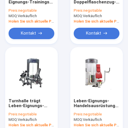
Eignungs-Trainings-
Doppelflaschenzug-
Turnhallenzusätze
Ausrüstungs-/Chin
Kabel-Trainings-
Preis:
negotiable
Preis:
negotiable
Dip Leg Raise Withs
Kreuzmaschine für
MOQ:
Ausrüstung für die Matrixstärke
Verkäuflich
MOQ:
Verkäuflich
Bosu Ball-Maschine
Handelsturnhalle
Holen Sie sich aktuelle Preis
Holen Sie sich aktuelle Preis
Multi Turnhallen-Ausrüstung
Kontakt
Kontakt
Andere Kardiogeräte
Kraftträger & Smith-Maschine
Handelstretmühle
elliptischer Trainer
Gewerbliches Fahrrad aufrecht
Turnhalle trägt
Leben-Eignungs-
Gewerbliche Spinnräder
Leben-Eignungs-
Handelsausrüstung,
Stärke-
PEC fliegen Kasten-
Preis:
negotiable
Preis:
negotiable
Ausrüstung/Sitzbein-
Erweiterungs-
Gewerbliches Liegefahrrad
MOQ:
Verkäuflich
MOQ:
Verkäuflich
Erweiterungs-
Maschine
Maschine zur Schau
Holen Sie sich aktuelle Preis
Holen Sie sich aktuelle Preis