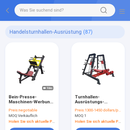
Handelsturnhallen-Ausrüstung
(87)
Bein-Presse-
Turnhallen-
Maschinen-Werbung
Ausrüstungs-
der 100*50mm
Stromnetz-Smith
Preis:
negotiable
Preis:
1300-1450 dollars/piece
Hammer-Stärke-
Machine For Bench
MOQ:
Verkäuflich
MOQ:
1
Turnhallen-
Press-Übung Q235
Ausrüstungs-45°
HS
Holen Sie sich aktuelle Preis
Holen Sie sich aktuelle Preis