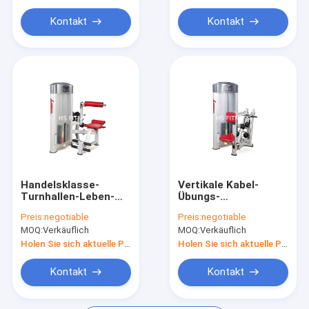
Heimgebrauchs Fitnessgeräte
Kontakt
Kontakt
Luxus-Kraftgeräte
Handelsklasse-
Vertikale Kabel-
Turnhallen-Leben-
Übungs-
Eignungs-Stärke-
SitzRudermaschine,
Preis:
negotiable
Preis:
negotiable
Ausrüstung für
Leben-Eignungs-
MOQ:
Verkäuflich
MOQ:
Verkäuflich
hintere Erweiterung
Trainings-
Ausrüstung
Holen Sie sich aktuelle Preis
Holen Sie sich aktuelle Preis
Kontakt
Kontakt