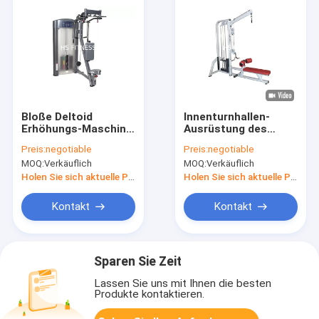
Bloße Deltoid
Innenturnhallen-
Erhöhungs-Maschine
Ausrüstung des
polsterte multi
Trainings-HS freie
Preis:
negotiable
Preis:
negotiable
Turnhallen-
stehende Lat-Abriss-
MOQ:
Verkäuflich
MOQ:
Verkäuflich
Ausrüstung
Maschine mit
Sitzreihe
Holen Sie sich aktuelle Preis
Holen Sie sich aktuelle Preis
Kontakt
Kontakt
Sparen Sie Zeit
Lassen Sie uns mit Ihnen die besten
Produkte kontaktieren.