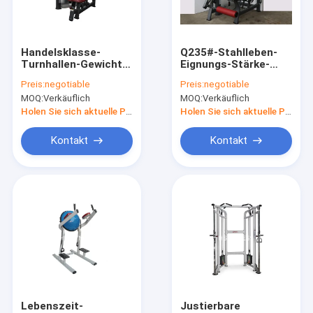
Über uns
Werksbesichtigung
Handelsklasse-
Q235#-Stahlleben-
Turnhallen-Gewichts-
Eignungs-Stärke-
Qualitätskontrolle
Maschinen, Leben-
Ausrüstung, multi
Preis:
negotiable
Preis:
negotiable
Eignungs-Schulter-
Funktions-anfällige
MOQ:
Verkäuflich
MOQ:
Verkäuflich
Presse-Maschine
Bein-Locke und
Kontakt mit uns
Sitzbein-
Holen Sie sich aktuelle Preis
Holen Sie sich aktuelle Preis
Erweiterungs-
Maschine
Neuigkeiten
Kontakt
Kontakt
Rechtssachen
Handelsturnhallen-Ausrüstung
Platte geladene Turnhallen-Maschinen
Ausrüstung für die Konstruktion von Precor
Lebenszeit-
Justierbare