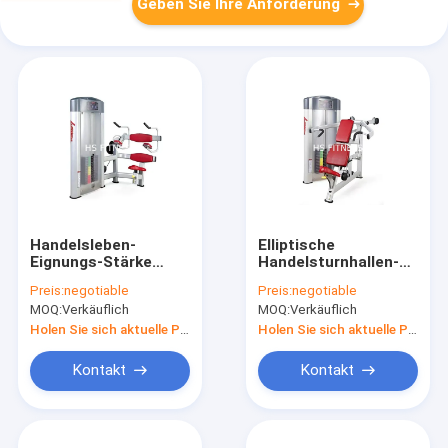
Geben Sie Ihre Anforderung
Handelsleben-
Elliptische
Eignungs-Stärke
Handelsturnhallen-
bearbeitet
Maschinen
Preis:
negotiable
Preis:
negotiable
elliptischen Entwurf
Musculation, Leben-
MOQ:
Verkäuflich
MOQ:
Verkäuflich
für Abdominal- Krise
Eignungs-Schulter-
maschinell
Umformmaschinen
Holen Sie sich aktuelle Preis
Holen Sie sich aktuelle Preis
Kontakt
Kontakt