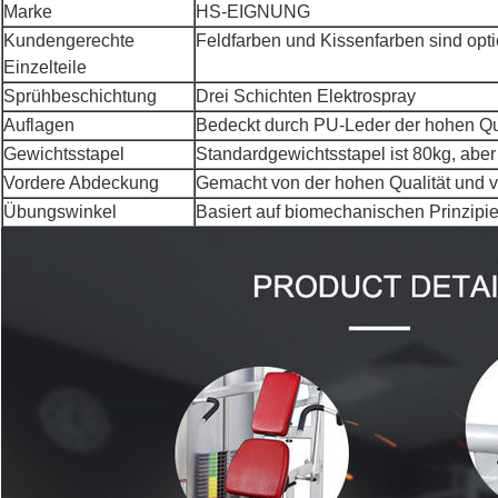
Marke
HS-EIGNUNG
Kundengerechte
Feldfarben und Kissenfarben sind opti
Einzelteile
Sprühbeschichtung
Drei Schichten Elektrospray
Auflagen
Bedeckt durch PU-Leder der hohen Qu
Gewichtsstapel
Standardgewichtsstapel ist 80kg, aber
Vordere Abdeckung
Gemacht von der hohen Qualität und
Übungswinkel
Basiert auf biomechanischen Prinzipi