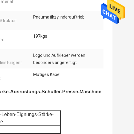
terial::
Pneumatikzylinderauftrieb
Struktur::
197kgs
ht::
Logo und Aufkleber werden
leistungen::
besonders angefertigt
Mutiges Kabel
:
tärke-Ausrüstungs-Schulter-Presse-Maschine
s-Leben-Eignungs-Stärke-
ne