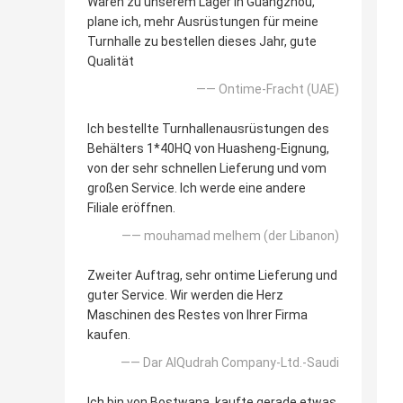
Waren zu unserem Lager in Guangzhou,
plane ich, mehr Ausrüstungen für meine
Turnhalle zu bestellen dieses Jahr, gute
Qualität
—— Ontime-Fracht (UAE)
Ich bestellte Turnhallenausrüstungen des
Behälters 1*40HQ von Huasheng-Eignung,
von der sehr schnellen Lieferung und vom
großen Service. Ich werde eine andere
Filiale eröffnen.
—— mouhamad melhem (der Libanon)
Zweiter Auftrag, sehr ontime Lieferung und
guter Service. Wir werden die Herz
Maschinen des Restes von Ihrer Firma
kaufen.
—— Dar AlQudrah Company-Ltd.-Saudi
Ich bin von Bostwana, kaufte gerade etwas