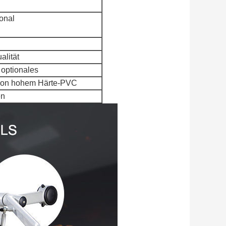
onal
alität
 optionales
 von hohem Härte-PVC
en