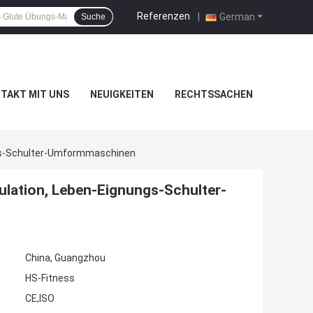
Referenzen
|
German
Suche
TAKT MIT UNS
NEUIGKEITEN
RECHTSSACHEN
ngs-Schulter-Umformmaschinen
ulation, Leben-Eignungs-Schulter-
China, Guangzhou
HS-Fitness
CE,ISO