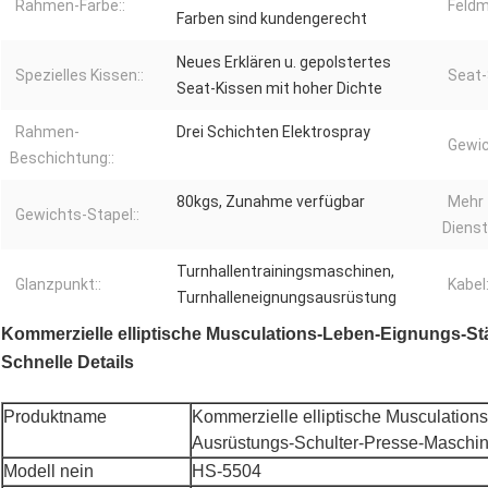
Rahmen-Farbe::
Feldma
Farben sind kundengerecht
Neues Erklären u. gepolstertes
Spezielles Kissen::
Seat-
Seat-Kissen mit hoher Dichte
Rahmen-
Drei Schichten Elektrospray
Gewic
Beschichtung::
80kgs, Zunahme verfügbar
Mehr
Gewichts-Stapel::
Dienst
Turnhallentrainingsmaschinen,
Glanzpunkt::
Kabel:
Turnhalleneignungsausrüstung
Kommerzielle elliptische Musculations-Leben-Eignungs-S
Schnelle Details
Produktname
Kommerzielle elliptische Musculation
Ausrüstungs-Schulter-Presse-Maschi
Modell nein
HS-5504