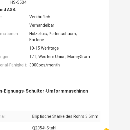
HS-5504
and AGB:
e:
Verkäuflich
Verhandelbar
rmationen:
Holzetuis, Perlenschaum,
Kartone
10-15 Werktage
ngen:
T/T, Western Union, MoneyGram
ial-Fähigkeit:
3000pcs/month
eben-Eignungs-Schulter-Umformmaschinen
al::
Elliptische Stärke des Rohrs 3.5mm
Q235#-Stahl