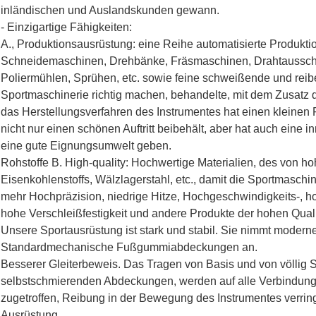
inländischen und Auslandskunden gewann.
- Einzigartige Fähigkeiten:
A., Produktionsausrüstung: eine Reihe automatisierte Produk
Schneidemaschinen, Drehbänke, Fräsmaschinen, Drahtausschn
Poliermühlen, Sprühen, etc. sowie feine schweißende und reibe
Sportmaschinerie richtig machen, behandelte, mit dem Zusatz
das Herstellungsverfahren des Instrumentes hat einen kleinen 
nicht nur einen schönen Auftritt beibehält, aber hat auch eine 
eine gute Eignungsumwelt geben.
Rohstoffe B. High-quality: Hochwertige Materialien, des von ho
Eisenkohlenstoffs, Wälzlagerstahl, etc., damit die Sportmasch
mehr Hochpräzision, niedrige Hitze, Hochgeschwindigkeits-, ho
hohe Verschleißfestigkeit und andere Produkte der hohen Quali
Unsere Sportausrüstung ist stark und stabil. Sie nimmt moder
Standardmechanische Fußgummiabdeckungen an.
Besserer Gleiterbeweis. Das Tragen von Basis und von völlig S
selbstschmierenden Abdeckungen, werden auf alle Verbindung
zugetroffen, Reibung in der Bewegung des Instrumentes verrin
Ausrüstung.