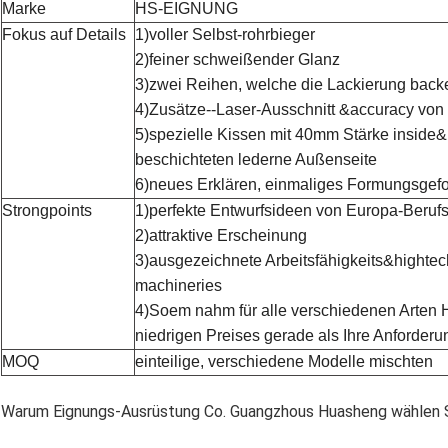
Marke
HS-EIGNUNG
Fokus auf Details
1)voller Selbst-rohrbieger
2)feiner schweißender Glanz
3)zwei Reihen, welche die Lackierung back
4)Zusätze--Laser-Ausschnitt &accuracy von
5)spezielle Kissen mit 40mm Stärke inside
beschichteten lederne Außenseite
6)neues Erklären, einmaliges Formungsgef
Strongpoints
1)perfekte Entwurfsideen von Europa-Beruf
2)attraktive Erscheinung
3)ausgezeichnete Arbeitsfähigkeits&hightec
machineries
4)Soem nahm für alle verschiedenen Arten 
niedrigen Preises gerade als Ihre Anforder
MOQ
einteilige, verschiedene Modelle mischten
Warum Eignungs-Ausrüstung Co. Guangzhous Huasheng wählen Si