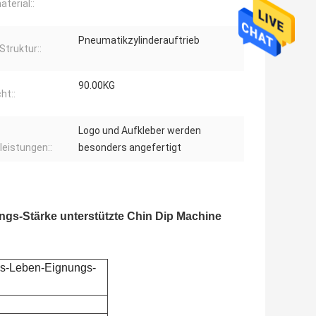
terial::
Pneumatikzylinderauftrieb
Struktur::
90.00KG
ht::
Logo und Aufkleber werden
leistungen::
besonders angefertigt
gs-Stärke unterstützte Chin Dip Machine
gs-Leben-Eignungs-