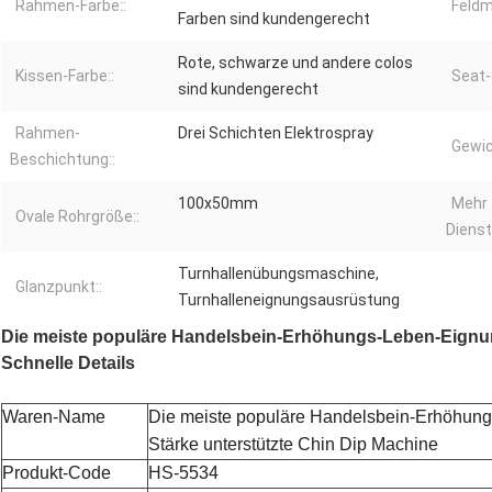
Rahmen-Farbe::
Feldma
Farben sind kundengerecht
Rote, schwarze und andere colos
Kissen-Farbe::
Seat-
sind kundengerecht
Rahmen-
Drei Schichten Elektrospray
Gewic
Beschichtung::
100x50mm
Mehr
Ovale Rohrgröße::
Dienst
Turnhallenübungsmaschine,
Glanzpunkt::
Turnhalleneignungsausrüstung
Die meiste populäre Handelsbein-Erhöhungs-Leben-Eignun
Schnelle Details
Waren-Name
Die meiste populäre Handelsbein-Erhöhun
Stärke unterstützte Chin Dip Machine
Produkt-Code
HS-5534