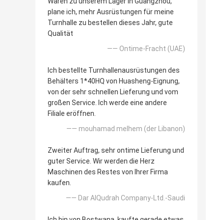
Waren zu unserem Lager in Guangzhou,
plane ich, mehr Ausrüstungen für meine
Turnhalle zu bestellen dieses Jahr, gute
Qualität
—— Ontime-Fracht (UAE)
Ich bestellte Turnhallenausrüstungen des
Behälters 1*40HQ von Huasheng-Eignung,
von der sehr schnellen Lieferung und vom
großen Service. Ich werde eine andere
Filiale eröffnen.
—— mouhamad melhem (der Libanon)
Zweiter Auftrag, sehr ontime Lieferung und
guter Service. Wir werden die Herz
Maschinen des Restes von Ihrer Firma
kaufen.
—— Dar AlQudrah Company-Ltd.-Saudi
Ich bin von Bostwana, kaufte gerade etwas