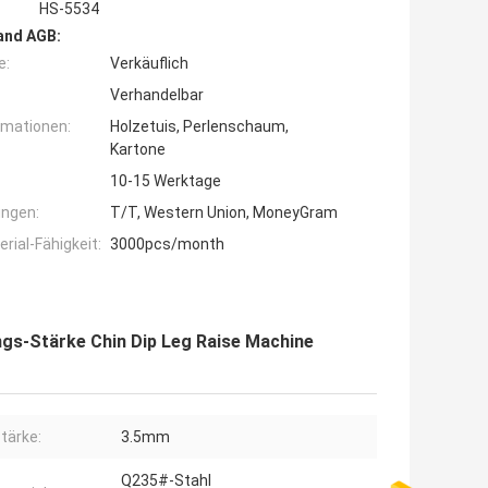
HS-5534
and AGB:
e:
Verkäuflich
Verhandelbar
rmationen:
Holzetuis, Perlenschaum,
Kartone
10-15 Werktage
ngen:
T/T, Western Union, MoneyGram
ial-Fähigkeit:
3000pcs/month
gs-Stärke Chin Dip Leg Raise Machine
tärke:
3.5mm
Q235#-Stahl