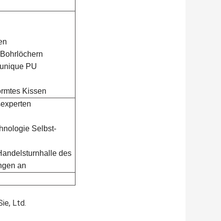
en
 Bohrlöchern
&unique PU
ormtes Kissen
sexperten
hnologie Selbst-
Handelsturnhalle des
ungen an
e, Ltd.