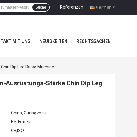
Referenzen
|
German
Suche
TAKT MIT UNS
NEUIGKEITEN
RECHTSSACHEN
Chin Dip Leg Raise Machine
n-Ausrüstungs-Stärke Chin Dip Leg
China, Guangzhou
HS-Fitness
CE,ISO