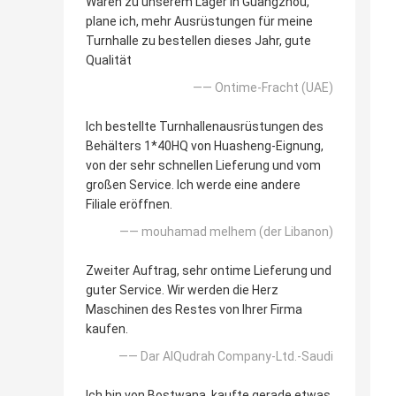
Waren zu unserem Lager in Guangzhou,
plane ich, mehr Ausrüstungen für meine
Turnhalle zu bestellen dieses Jahr, gute
Qualität
—— Ontime-Fracht (UAE)
Ich bestellte Turnhallenausrüstungen des
Behälters 1*40HQ von Huasheng-Eignung,
von der sehr schnellen Lieferung und vom
großen Service. Ich werde eine andere
Filiale eröffnen.
—— mouhamad melhem (der Libanon)
Zweiter Auftrag, sehr ontime Lieferung und
guter Service. Wir werden die Herz
Maschinen des Restes von Ihrer Firma
kaufen.
—— Dar AlQudrah Company-Ltd.-Saudi
Ich bin von Bostwana, kaufte gerade etwas