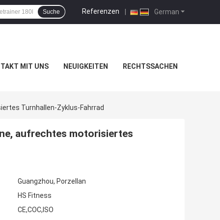
Referenzen
|
German
Suche
TAKT MIT UNS
NEUIGKEITEN
RECHTSSACHEN
iertes Turnhallen-Zyklus-Fahrrad
e, aufrechtes motorisiertes
Guangzhou, Porzellan
HS Fitness
CE,COC,ISO