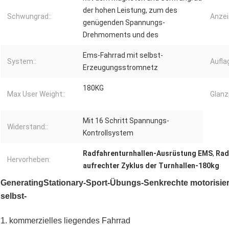
der hohen Leistung, zum des
Schwungrad::
Anzei
genügenden Spannungs-
Drehmoments und des
Ems-Fahrrad mit selbst-
System::
Auflag
Erzeugungsstromnetz
180KG
Max User Weight::
Glanz
Mit 16 Schritt Spannungs-
Widerstand::
Kontrollsystem
Radfahrenturnhallen-Ausrüstung EMS
,
Rad
Hervorheben:
aufrechter Zyklus der Turnhallen-180kg
GeneratingStationary-Sport-Übungs-Senkrechte motorisie
selbst-
1. kommerzielles liegendes Fahrrad