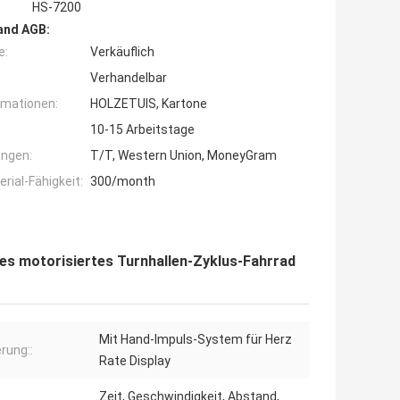
HS-7200
and AGB:
e:
Verkäuflich
Verhandelbar
rmationen:
HOLZETUIS, Kartone
10-15 Arbeitstage
ngen:
T/T, Western Union, MoneyGram
ial-Fähigkeit:
300/month
es motorisiertes Turnhallen-Zyklus-Fahrrad
Mit Hand-Impuls-System für Herz
rung::
Rate Display
Zeit, Geschwindigkeit, Abstand,