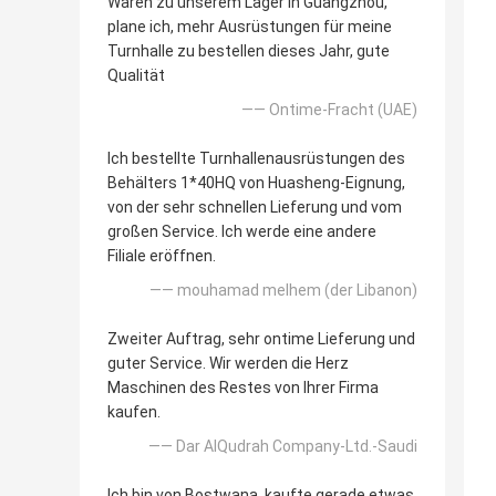
Waren zu unserem Lager in Guangzhou,
plane ich, mehr Ausrüstungen für meine
Turnhalle zu bestellen dieses Jahr, gute
Qualität
—— Ontime-Fracht (UAE)
Ich bestellte Turnhallenausrüstungen des
Behälters 1*40HQ von Huasheng-Eignung,
von der sehr schnellen Lieferung und vom
großen Service. Ich werde eine andere
Filiale eröffnen.
—— mouhamad melhem (der Libanon)
Zweiter Auftrag, sehr ontime Lieferung und
guter Service. Wir werden die Herz
Maschinen des Restes von Ihrer Firma
kaufen.
—— Dar AlQudrah Company-Ltd.-Saudi
Ich bin von Bostwana, kaufte gerade etwas