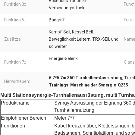
Boxendes Taschen-
Funktion 3::
Funkti
Verbindungsstück
Funktion 5::
Badgriff
Funkti
Kampf-Seil, Kessel Bell,
Zusätze::
Beweglichkeit Leitern, TRX-SEIL und
Name
so weiter
Energie-Gelenk
Funktion 7::
Glanz
6.7*6.7m 360 Turnhallen-Ausrüstung
,
Turn
Hervorheben:
Trainings-Maschine der Synergie-Q235
Multi Stationssynergie-Turnhallenausrüstung, multi Turnha
Produktname
Synrgy Ausrüstung der Eignung 360 
Turnhallennutzung
Empfohlener Bereich
Meter 7*7
Funktionen
Kabel kreuzen über, Kletterstangen, 
Badstangen, Schrittplattform und so w