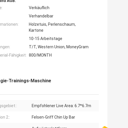
and AGB:
e:
Verkäuflich
Verhandelbar
rmationen:
Holzetuis, Perlenschaum,
Kartone
10-15 Arbeitstage
ngen:
T/T, Western Union, MoneyGram
ial-Fähigkeit:
800/MONTH
rgie-Trainings-Maschine
sgebiet::
Empfohlener Live Area: 6.7*6.7m
on 2::
Felsen-Griff Chin Up Bar