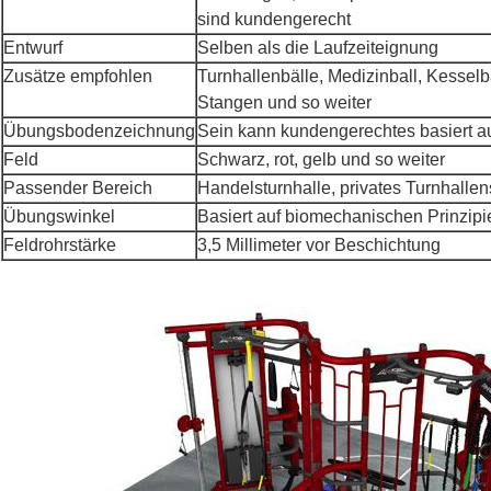
sind kundengerecht
Entwurf
Selben als die Laufzeiteignung
Zusätze empfohlen
Turnhallenbälle, Medizinball, Kesselb
Stangen und so weiter
Übungsbodenzeichnung
Sein kann kundengerechtes basiert a
Feld
Schwarz, rot, gelb und so weiter
Passender Bereich
Handelsturnhalle, privates Turnhallen
Übungswinkel
Basiert auf biomechanischen Prinzipi
Feldrohrstärke
3,5 Millimeter vor Beschichtung