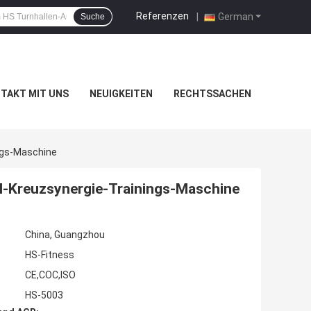
Referenzen
|
German
Suche
TAKT MIT UNS
NEUIGKEITEN
RECHTSSACHEN
ngs-Maschine
l-Kreuzsynergie-Trainings-Maschine
China, Guangzhou
HS-Fitness
CE,COC,ISO
HS-5003