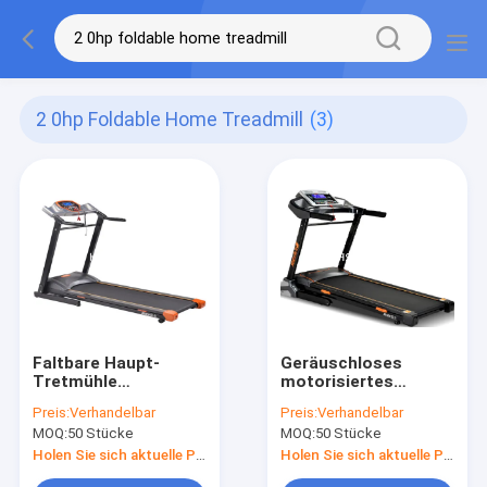
2 0hp Foldable Home Treadmill
(3)
Faltbare Haupt-
Geräuschloses
Tretmühle
motorisiertes
Multifunktions-220v
Multifunktions der
Preis:
Verhandelbar
Preis:
Verhandelbar
110v DCs 2.0HP
faltbaren
MOQ:
50 Stücke
MOQ:
50 Stücke
Haupttretmühlen-
3.0HP
Holen Sie sich aktuelle Preis
Holen Sie sich aktuelle Preis