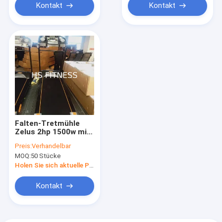
Kontakt
Kontakt
Falten-Tretmühle
Zelus 2hp 1500w mit
Lcd-Schirm
Preis:
Verhandelbar
Bluetooth
MOQ:
50 Stücke
Holen Sie sich aktuelle Preis
Kontakt