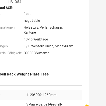
HS--X54
and AGB:
e:
1pcs
negotiable
rmationen:
Holzetuis, Perlenschaum,
Kartone
10-15 Werktage
ngen:
T/T, Western Union, MoneyGram
ial-Fähigkeit:
3000PCS/month
ell Rack Weight Plate Tree
:
1120*800*1060mm
5 Paare Barbell-Gestell-