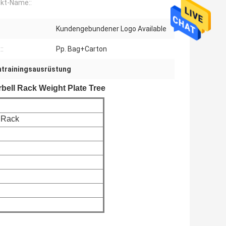
kt-Name::
Kundengebundener Logo Available
::
Pp. Bag+Carton
ntrainingsausrüstung
ell Rack Weight Plate Tree
l Rack