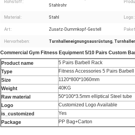
Rohstoff::
Produ
Stahlrohr
Material::
Stahl
Logo::
Art::
Zusatz-Dummkopf-Gestell
Paket
Hervorheben:
Turnhalleneignungsausrüstung
,
Turnhalle
Commercial Gym Fitness Equipment 5/10 Pairs Custom Barb
5 Pairs Barbell Rack
Product name
Fitness Accessories 5 Pairs Barbel
Type
1120*800*1060mm
Size
40KG
Weight
50*100*3.5mm elliptical Steel tube
Raw material
Customized Logo Available
Logo
Yes
is_customized
PP Bag+Carton
Package