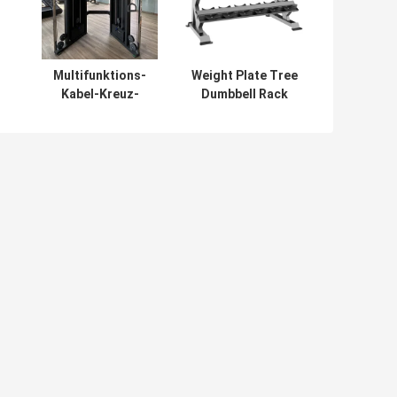
Multifunktions-
Weight Plate Tree
-
Kabel-Kreuz-
Dumbbell Rack
Maschine Berufs-
Gym Club Fitness
-
Luxus-Smith
Accessories 9
Machine Cable
Pairs Dumbbell
Crossover
Rack