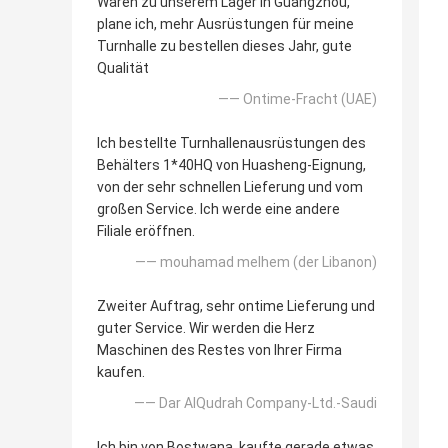
Waren zu unserem Lager in Guangzhou,
plane ich, mehr Ausrüstungen für meine
Turnhalle zu bestellen dieses Jahr, gute
Qualität
—— Ontime-Fracht (UAE)
Ich bestellte Turnhallenausrüstungen des
Behälters 1*40HQ von Huasheng-Eignung,
von der sehr schnellen Lieferung und vom
großen Service. Ich werde eine andere
Filiale eröffnen.
—— mouhamad melhem (der Libanon)
Zweiter Auftrag, sehr ontime Lieferung und
guter Service. Wir werden die Herz
Maschinen des Restes von Ihrer Firma
kaufen.
—— Dar AlQudrah Company-Ltd.-Saudi
Ich bin von Bostwana, kaufte gerade etwas