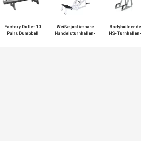
Factory Outlet 10
Weiße justierbare
Bodybuildende
Pairs Dumbbell
Handelsturnhallen-
HS-Turnhallen
Rack Gym Fitness
Ausrüstungs-
Ausrüstung,
Accessory
super untersetzte
Leben-Eignungs
Custom
Maschine
Standbein-
Dumbbells Rack
Erhöhungs-
Barbell Rack
Maschine