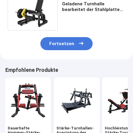
Geladene Turnhalle
bearbeitet der Stahlplatten-
Q235 Hammerstärke-
Beinerweiterung maschinell
Fortsetzen
Empfohlene Produkte
Dauerhafte
Stärke-Turnhallen-
Hochleistung
Hammer-Stärke-
Ausrüstung des
Stärke-Turnha