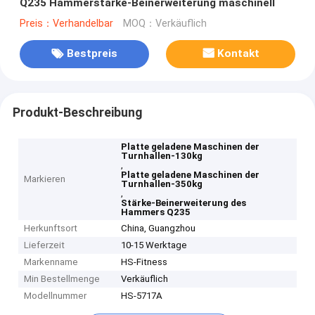
Q235 Hammerstärke-Beinerweiterung maschinell
Preis：Verhandelbar
MOQ：Verkäuflich
Bestpreis
Kontakt
Produkt-Beschreibung
Platte geladene Maschinen der
Turnhallen-130kg
,
Platte geladene Maschinen der
Markieren
Turnhallen-350kg
,
Stärke-Beinerweiterung des
Hammers Q235
Herkunftsort
China, Guangzhou
Lieferzeit
10-15 Werktage
Markenname
HS-Fitness
Min Bestellmenge
Verkäuflich
Modellnummer
HS-5717A