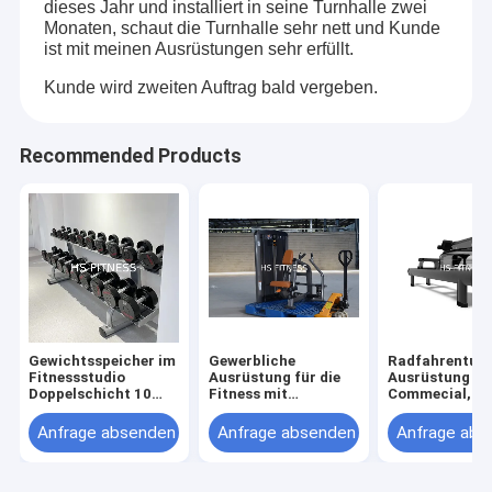
dieses Jahr und installiert in seine Turnhalle zwei
Monaten, schaut die Turnhalle sehr nett und Kunde
ist mit meinen Ausrüstungen sehr erfüllt.
Kunde wird zweiten Auftrag bald vergeben.
Recommended Products
Gewichtsspeicher im
Gewerbliche
Radfahrenturn
Fitnessstudio
Ausrüstung für die
Ausrüstung S
Doppelschicht 10
Fitness mit
Commecial,
Paar Hanteln
Sitzreihen
materielle Was
AluminiumRud
Anfrage absenden
Anfrage absenden
Anfrage abs